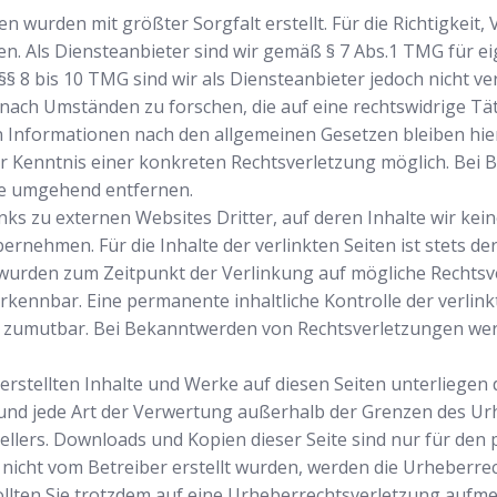
n wurden mit größter Sorgfalt erstellt. Für die Richtigkeit, 
 Als Diensteanbieter sind wir gemäß § 7 Abs.1 TMG für eig
§ 8 bis 10 TMG sind wir als Diensteanbieter jedoch nicht ver
ch Umständen zu forschen, die auf eine rechtswidrige Täti
Informationen nach den allgemeinen Gesetzen bleiben hier
der Kenntnis einer konkreten Rechtsverletzung möglich. Be
te umgehend entfernen.
ks zu externen Websites Dritter, auf deren Inhalte wir kei
rnehmen. Für die Inhalte der verlinkten Seiten ist stets der
n wurden zum Zeitpunkt der Verlinkung auf mögliche Rechtsv
kennbar. Eine permanente inhaltliche Kontrolle der verlink
t zumutbar. Bei Bekanntwerden von Rechtsverletzungen we
 erstellten Inhalte und Werke auf diesen Seiten unterliege
 und jede Art der Verwertung außerhalb der Grenzen des Urh
ellers. Downloads und Kopien dieser Seite sind nur für den
ite nicht vom Betreiber erstellt wurden, werden die Urheberr
 Sollten Sie trotzdem auf eine Urheberrechtsverletzung aufm