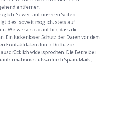
gehend entfernen.
glich. Soweit auf unseren Seiten
 dies, soweit möglich, stets auf
n. Wir weisen darauf hin, dass die
n. Ein lückenloser Schutz der Daten vor dem
ten Kontaktdaten durch Dritte zur
ausdrücklich widersprochen. Die Betreiber
rbeinformationen, etwa durch Spam-Mails,
ertrauenswürdiger Partner für professionelle
tleistungen in Bad Sassendorf. Ob Sie sich
ben, ein defektes Schloss haben oder Ihre